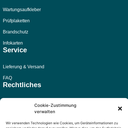
Wartungsaufkleber
Prüfplaketten
Brandschutz
Infokarten
Service
Lieferung & Versand
FAQ
Rechtliches
Impressum
Cookie-Zustimmung
verwalten
AGB
Wir verwenden Technologien wie Cookies, um Geräteinformationen zu
Widerrufsbelehrung