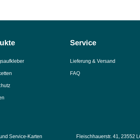
ukte
Service
saufkleber
Lieferung & Versand
ketten
FAQ
chutz
en
 und Service-Karten
Fleischhauerstr. 41, 23552 L