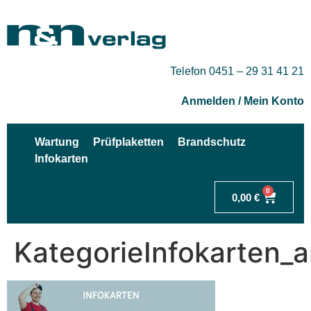
Telefon 0451 – 29 31 41 21
Anmelden / Mein Konto
Wartung
Prüfplaketten
Brandschutz
Infokarten
0
0,00
€
KategorieInfokarten_a