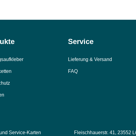
ukte
Service
saufkleber
Lieferung & Versand
ketten
FAQ
chutz
en
 und Service-Karten
Fleischhauerstr. 41, 23552 L