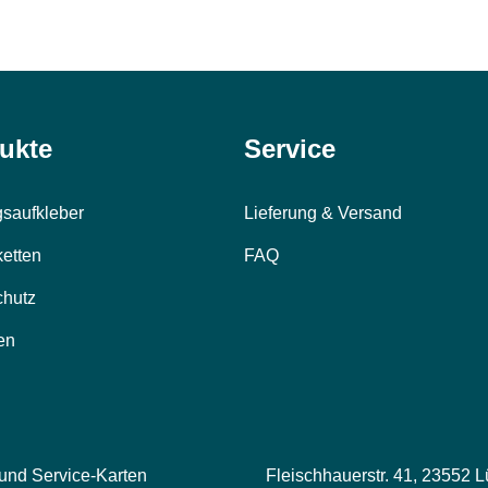
ukte
Service
saufkleber
Lieferung & Versand
ketten
FAQ
chutz
en
 und Service-Karten
Fleischhauerstr. 41, 23552 L