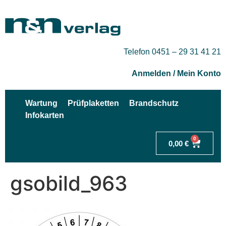
Telefon 0451 – 29 31 41 21
Anmelden / Mein Konto
Wartung
Prüfplaketten
Brandschutz
Infokarten
0
0,00
€
gsobild_963