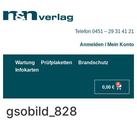
Telefon 0451 – 29 31 41 21
Anmelden / Mein Konto
Wartung
Prüfplaketten
Brandschutz
Infokarten
0
0,00
€
gsobild_828