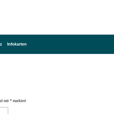
z
Infokarten
nd mit
*
markiert