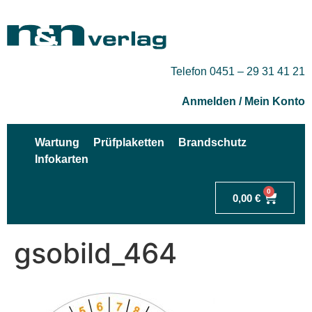
Telefon 0451 – 29 31 41 21
Anmelden / Mein Konto
Wartung
Prüfplaketten
Brandschutz
Infokarten
0
0,00
€
gsobild_464