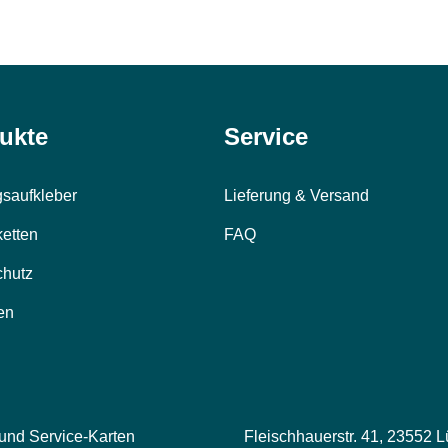
ukte
Service
saufkleber
Lieferung & Versand
ketten
FAQ
chutz
en
 und Service-Karten
Fleischhauerstr. 41, 23552 L