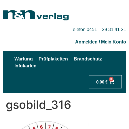
Telefon 0451 – 29 31 41 21
Anmelden / Mein Konto
Wartung
Prüfplaketten
Brandschutz
Infokarten
0
0,00
€
gsobild_316