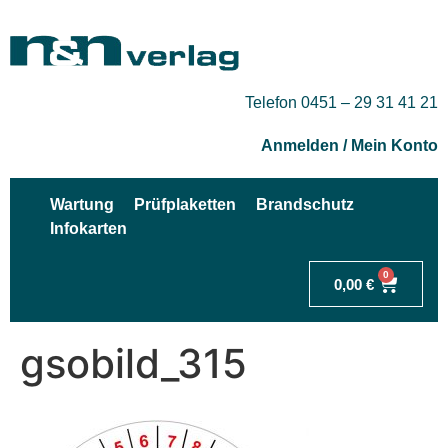
Telefon 0451 – 29 31 41 21
Anmelden / Mein Konto
Wartung
Prüfplaketten
Brandschutz
Infokarten
0
0,00
€
gsobild_315