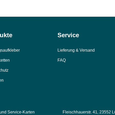
ukte
Service
saufkleber
Lieferung & Versand
ketten
FAQ
chutz
en
 und Service-Karten
Fleischhauerstr. 41, 23552 L