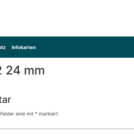
utz
Infokarten
2 24 mm
tar
 Felder sind mit
*
markiert