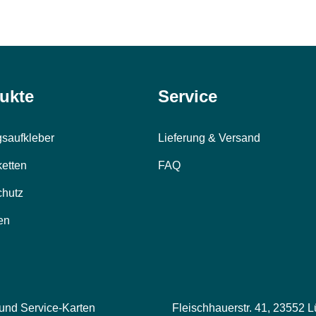
ukte
Service
saufkleber
Lieferung & Versand
ketten
FAQ
chutz
en
 und Service-Karten
Fleischhauerstr. 41, 23552 L