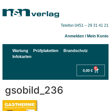
Telefon 0451 – 29 31 41 21
Anmelden / Mein Konto
Wartung
Prüfplaketten
Brandschutz
Infokarten
0
0,00
€
gsobild_236