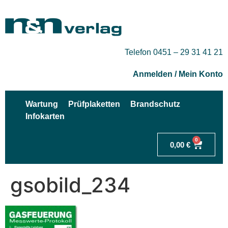
Telefon 0451 – 29 31 41 21
Anmelden / Mein Konto
Wartung
Prüfplaketten
Brandschutz
Infokarten
0
0,00
€
gsobild_234