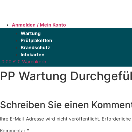
Zum
Inhalt
springen
Anmelden / Mein Konto
Wartung
Prüfplaketten
Brandschutz
Infokarten
0,00
€
0
Warenkorb
PP Wartung Durchgefü
Schreiben Sie einen Kommen
Ihre E-Mail-Adresse wird nicht veröffentlicht.
Erforderliche
Kommentar
*