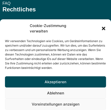
FAQ
Rechtliches
Impressum
Cookie-Zustimmung
verwalten
AGB
Wir verwenden Technologien wie Cookies, um Geräteinformationen zu
Widerrufsbelehrung
speichern und/oder darauf zuzugreifen. Wir tun dies, um das Surferlebnis
zu verbessern und um personalisierte Werbung anzuzeigen. Wenn Sie
Datenschutzerklärung
diesen Technologien zustimmen, können wir Daten wie das
Surfverhalten oder eindeutige IDs auf dieser Website verarbeiten. Wenn
Sie Ihre Zustimmung nicht erteilen oder zurückziehen, können bestimmte
Funktionen beeinträchtigt werden.
Akzeptieren
n&n Verlag – Wartungsaufkleber, Prüfplaketten und Service-
Karten
Ablehnen
Fleischhauerstr. 41, 23552 Lübeck | 0451 / 29 31 41 21 |
Voreinstellungen anzeigen
mail@n-n-verlag.de