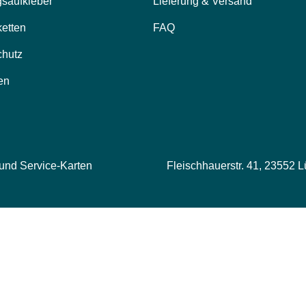
saufkleber
Lieferung & Versand
ketten
FAQ
chutz
en
 und Service-Karten
Fleischhauerstr. 41, 23552 L