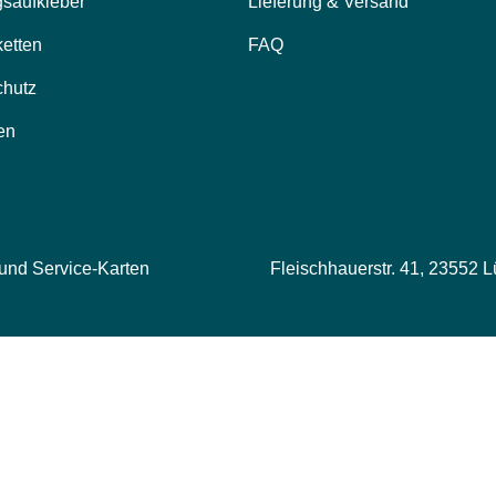
saufkleber
Lieferung & Versand
ketten
FAQ
chutz
en
 und Service-Karten
Fleischhauerstr. 41, 23552 L