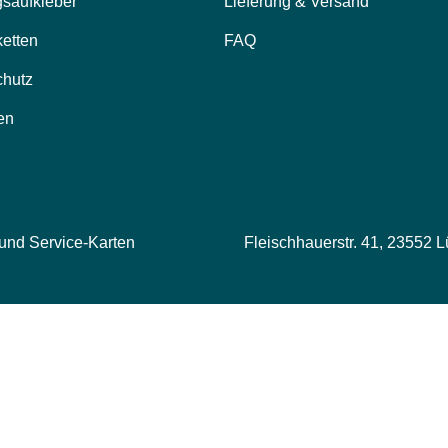
saufkleber
Lieferung & Versand
ketten
FAQ
chutz
en
 und Service-Karten
Fleischhauerstr. 41, 23552 L