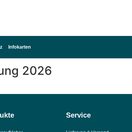
z
Infokarten
fung 2026
ukte
Service