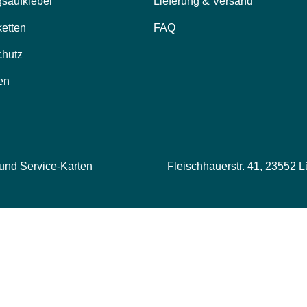
saufkleber
Lieferung & Versand
ketten
FAQ
chutz
en
 und Service-Karten
Fleischhauerstr. 41, 23552 L