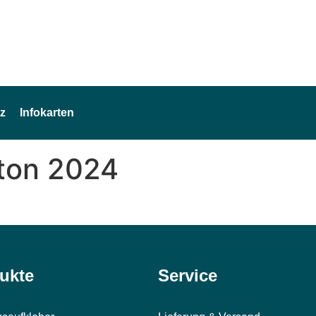
z
Infokarten
tton 2024
ukte
Service