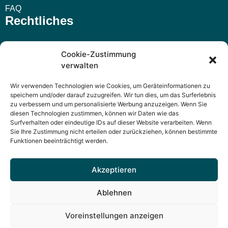
FAQ
Rechtliches
Impressum
Cookie-Zustimmung
verwalten
AGB
Wir verwenden Technologien wie Cookies, um Geräteinformationen zu
Widerrufsbelehrung
speichern und/oder darauf zuzugreifen. Wir tun dies, um das Surferlebnis
zu verbessern und um personalisierte Werbung anzuzeigen. Wenn Sie
Datenschutzerklärung
diesen Technologien zustimmen, können wir Daten wie das
Surfverhalten oder eindeutige IDs auf dieser Website verarbeiten. Wenn
Sie Ihre Zustimmung nicht erteilen oder zurückziehen, können bestimmte
Funktionen beeinträchtigt werden.
Akzeptieren
n&n Verlag – Wartungsaufkleber, Prüfplaketten und Service-
Karten
Ablehnen
Fleischhauerstr. 41, 23552 Lübeck | 0451 / 29 31 41 21 |
Voreinstellungen anzeigen
mail@n-n-verlag.de