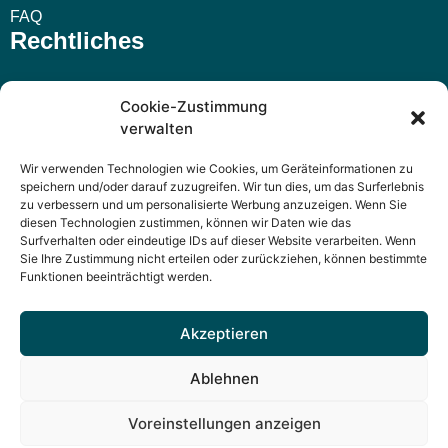
FAQ
Rechtliches
Impressum
Cookie-Zustimmung
verwalten
AGB
Wir verwenden Technologien wie Cookies, um Geräteinformationen zu
Widerrufsbelehrung
speichern und/oder darauf zuzugreifen. Wir tun dies, um das Surferlebnis
zu verbessern und um personalisierte Werbung anzuzeigen. Wenn Sie
Datenschutzerklärung
diesen Technologien zustimmen, können wir Daten wie das
Surfverhalten oder eindeutige IDs auf dieser Website verarbeiten. Wenn
Sie Ihre Zustimmung nicht erteilen oder zurückziehen, können bestimmte
Funktionen beeinträchtigt werden.
Akzeptieren
n&n Verlag – Wartungsaufkleber, Prüfplaketten und Service-
Karten
Ablehnen
Fleischhauerstr. 41, 23552 Lübeck | 0451 / 29 31 41 21 |
Voreinstellungen anzeigen
mail@n-n-verlag.de