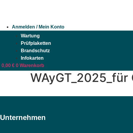
Zum
Inhalt
springen
Anmelden / Mein Konto
Wartung
Prüfplaketten
Brandschutz
Infokarten
0,00
€
0
Warenkorb
WAyGT_2025_für 
Unternehmen