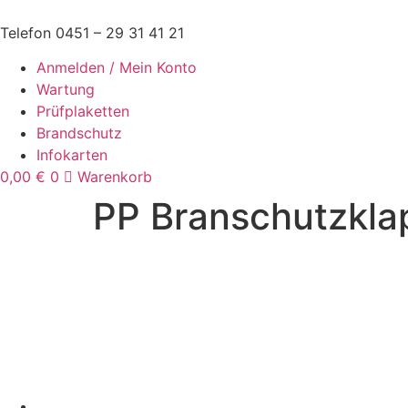
Zum
Inhalt
Telefon 0451 – 29 31 41 21
springen
Anmelden / Mein Konto
Wartung
Prüfplaketten
Brandschutz
Infokarten
0,00
€
0
Warenkorb
PP Branschutzkl
Unternehmen
Unternehmen