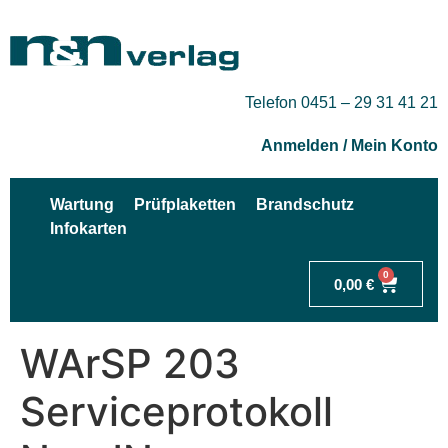
Telefon 0451 – 29 31 41 21
Anmelden / Mein Konto
Wartung
Prüfplaketten
Brandschutz
Infokarten
0
0,00
€
WArSP 203
Serviceprotokoll